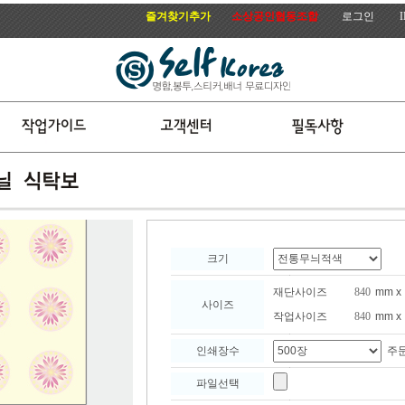
즐겨찾기추가
소상공인협동조합
로그인
크기
재단사이즈
mm x
사이즈
작업사이즈
mm x
주
인쇄장수
파일선택