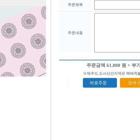
주문제목
주문내용
※제주도,도서산간지역은 택배착불